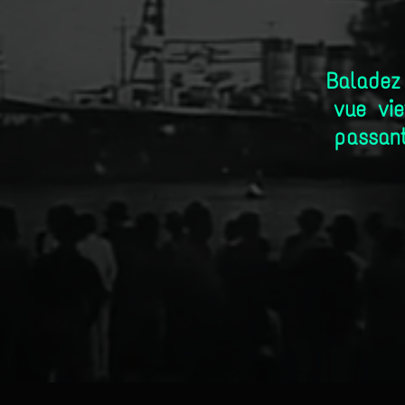
Baladez
Play
vue vie
passant
Video