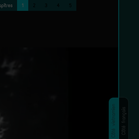
pitres
1
2
3
4
5
Côté vietnamien
Côté français